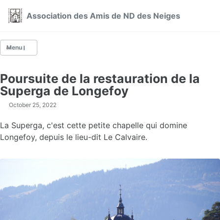
Skip to primary navigation
Skip to content
Skip to footer
Association des Amis de ND des Neiges
Menu
Poursuite de la restauration de la
Qui sommes-nous ?
Superga de Longefoy
Actualités
October 25, 2022
NOS ACTIONS
La Superga, c'est cette petite chapelle qui domine
La fête du 5 août à Montgésin
Longefoy, depuis le lieu-dit Le Calvaire.
La restauration de la chapelle de Montgésin
La restauration de la Superga de Longefoy
Les visites