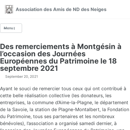
Skip to primary navigation
Skip to content
Skip to footer
Association des Amis de ND des Neiges
Menu
Des remerciements à Montgésin à
Qui sommes-nous ?
l’occasion des Journées
Actualités
Européennes du Patrimoine le 18
septembre 2021
NOS ACTIONS
September 20, 2021
La fête du 5 août à Montgésin
La restauration de la chapelle de Montgésin
Ayant le souci de remercier tous ceux qui ont contribué à
La restauration de la Superga de Longefoy
cette belle réalisation collective (les donateurs, les
Les visites
entreprises, la commune d’Aime-la-Plagne, le département
de la Savoie, la station de Plagne-Montalbert, la Fondation
du Patrimoine, tous ses partenaires et les nombreux
bénévoles), l’association a organisé samedi dernier, à