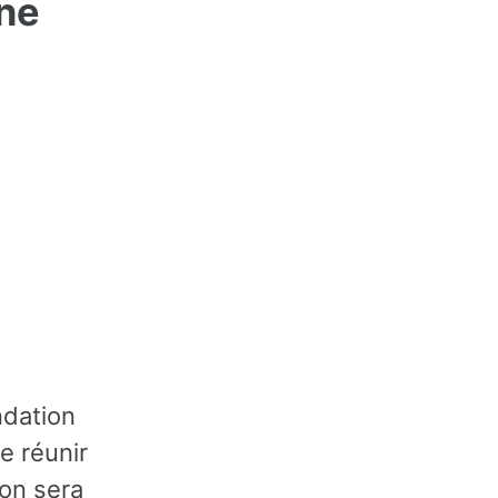
ine
ndation
e réunir
ion sera