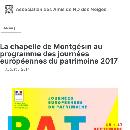
Skip to primary navigation
Skip to content
Skip to footer
Association des Amis de ND des Neiges
Menu
La chapelle de Montgésin au
Qui sommes-nous ?
programme des journées
Actualités
européennes du patrimoine 2017
August 8, 2017
NOS ACTIONS
La fête du 5 août à Montgésin
La restauration de la chapelle de Montgésin
La restauration de la Superga de Longefoy
Les visites